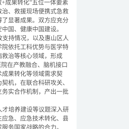
救+成果转化”五位一体要素
救治、救援现场便携式急救
得了显著成果。双方应充分
安中国、健康中国建设。
政支持情况，以及惠山区人
学院依托工科优势与医学特
病救治
等核心领域，形成
医院
在产教融合、
脑机接口
术成果转化等领域需求契
为契机，
在
联合科研攻关
、
立
务实合作机制
，产出一批
人才培养建设等议题深入研
生应急、应急技术转化
、县
成服务国家战略的合力。