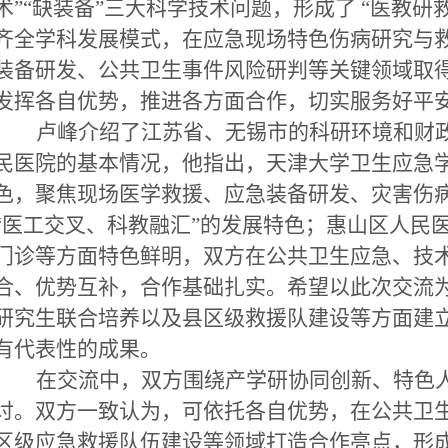
术”“缺装备”三大科学技术问题，形成了 “医教研
齐全学科发展模式，在应急现场特色伤病研究与
装备研发、公共卫生事件风险研判等关键领域取
发挥各自优势，推进各方面合作，切实服务好平
卢峰介绍了江苏省、无锡市的科研环境和财
民医院的基本情况，他指出，天津大学卫生应急
色，聚焦现场医学救援、应急装备研发、灾害伤
“医工交叉、科教融汇”的发展特色
；惠山区人民
门诊等
方面特色
鲜明
，双方在公共卫生应急、技
合、优势互补，合作基础扎实。希望以此次交流
研究生联合培养
以及县区级救援队建设等方面建
有代表性的成果
。
在
交流中，双方围绕产学研协同创新、特色
讨。双方一致认为，可依托各自优势，在公共卫
区级应急救援队伍建设
等领域打造合作亮点，形