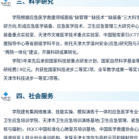
三、科学研究
学院根据应急医学救援领域面临“缺管理”“缺技术”“缺装备”三大科
研方向,形成应急医学装备、应急医学技术、卫生应急管理三大研究中
装备重点实验室、天津市灾难医学技术重点实验室、中国智库索引(CTT
援指导中心等省部级学科平台，依托天津大学温州安全(应急)研究院与
“两院一体化”建设，开展科研成果转化。
学院5年来先后承担国家科技部重点研发计划、国家自然科学基金等
研经费2.8亿元。共获批国家科技进步二等奖2项、全军教学成果一等奖
天津市科技进步一等奖2项等。
四、社会服务
学院建有集网络推演、技能实操、模拟演练于一体的应急医学专业
卫生应急培训学院、天津市卫生应急培训演练基地(卫生应急管理、紧
核与辐射)、HQCC中国标准化心肺复苏培训基地、中国医学救援协会
级退役军人就业创业承训机构。发挥天津大学作为高校示范和辐射效应