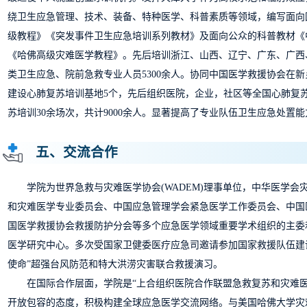
绕卫生应急管理、技术、装备、特种医学、科普素质等领域，编写面向
级教程》《突发事件卫生应急培训系列教材》及面向公众的科普教材《
《哈佛高级灾难医学教程》。先后培训浙江、山西、辽宁、广东、广西
类卫生应急、院前急救专业人员5300余人。协同中国医学救援协会在
建设心肺复苏培训基地5个，先后组织医院，企业，社区等全国心肺复
苏培训30余场次，共计9000余人。显著提高了专业队伍卫生应急处置
五、交流合作
学院为世界急救与灾难医学协会(WADEM)理事单位，中华医学会
和灾难医学专业委员会、中国应急管理学会紧急医学工作委员会、中国
国医学救援协会救援防护分会等多个应急医学领域重要学术组织的主委
医学研究中心。多次受国家卫健委医疗应急司邀请参加国家救援队伍建设
使命”超强台风防范和特大洪涝灾害联合救援演习。
在国际合作层面，学院是“上合组织医院合作联盟急救复苏和灾难医
开放包容的态度，积极构建全球应急医学交流网络。与美国哈佛大学灾