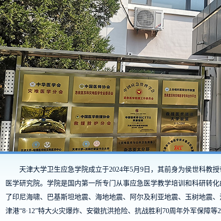
天津大学卫生应急学院成立于2024年5月9日，其前身为侯世科教
医学研究院。学院是国内第一所专门从事应急医学教学培训和科研转化
了印尼海啸、巴基斯坦地震、海地地震、阿尔及利亚地震、玉树地震、
津港“8·12”特大火灾爆炸、安徽抗洪抢险、抗战胜利70周年外军保障