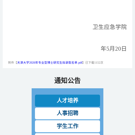
卫生应急学院
2
年5月
20
日
附件【
天津大学2026年专业型博士研究生拟录取名单.pdf
】已下载
1152
次
通知公告
人才培养
人事招聘
学生工作