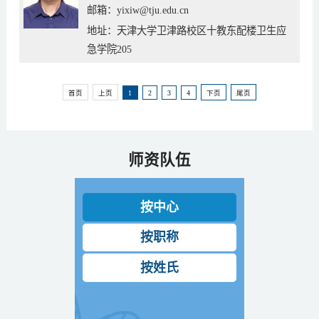
邮箱：yixiw@tju.edu.cn
地址：天津大学卫津路校区十教东配楼卫生应
急学院205
首页
上页
1
2
3
4
下页
尾页
师资队伍
按中心
按职称
按姓氏